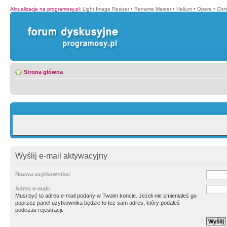
Aktualizacje na programosy.pl
:
Light Image Resizer
•
Rename Master
•
Helium
•
Opera
•
Chr
Strona główna
Wyślij e-mail aktywacyjny
Nazwa użytkownika:
Adres e-mail:
Musi być to adres e-mail podany w Twoim koncie. Jeżeli nie zmieniałeś go
poprzez panel użytkownika będzie to tez sam adres, który podałeś
podczas rejestracji.