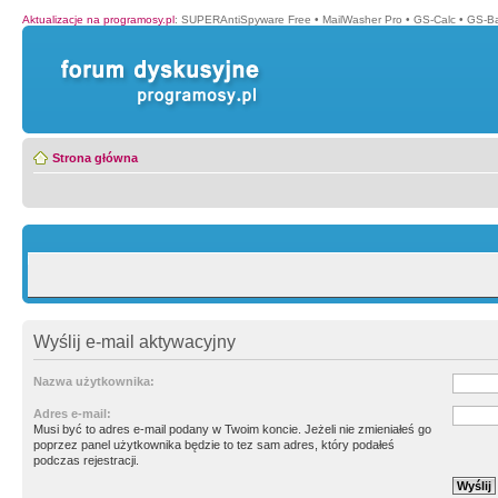
Aktualizacje na programosy.pl
:
SUPERAntiSpyware Free
•
MailWasher Pro
•
GS-Calc
•
GS-B
Strona główna
Wyślij e-mail aktywacyjny
Nazwa użytkownika:
Adres e-mail:
Musi być to adres e-mail podany w Twoim koncie. Jeżeli nie zmieniałeś go
poprzez panel użytkownika będzie to tez sam adres, który podałeś
podczas rejestracji.