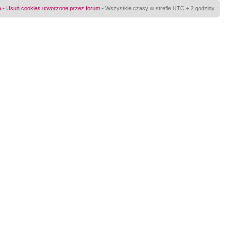
a
•
Usuń cookies utworzone przez forum
• Wszystkie czasy w strefie UTC + 2 godziny