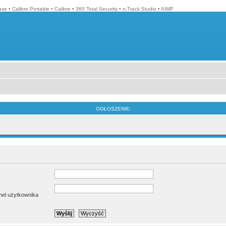
ase
•
Calibre Portable
•
Calibre
•
360 Total Security
•
n-Track Studio
•
AIMP
OGŁOSZENIE:
anel użytkownika