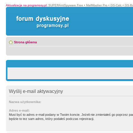
Aktualizacje na programosy.pl
:
SUPERAntiSpyware Free
•
MailWasher Pro
•
GS-Calc
•
GS-B
Strona główna
Wyślij e-mail aktywacyjny
Nazwa użytkownika:
Adres e-mail:
Musi być to adres e-mail podany w Twoim koncie. Jeżeli nie zmieniałeś go poprzez p
będzie to tez sam adres, który podałeś podczas rejestracji.