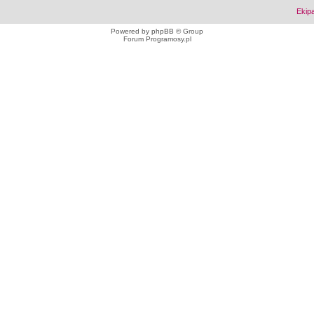
Ekip
Powered by
phpBB
© Group
Forum Programosy.pl