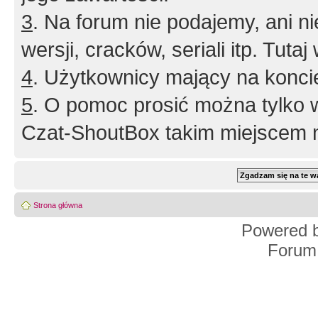
3
. Na forum nie podajemy, ani nie 
wersji, cracków, seriali itp. Tuta
4
. Użytkownicy mający na konci
5
. O pomoc prosić można tylko 
Czat-ShoutBox takim miejscem ni
Strona główna
Powered 
Forum