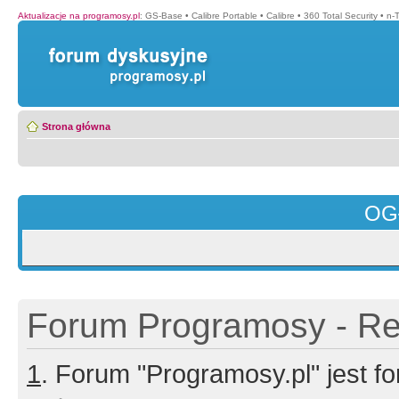
Aktualizacje na programosy.pl
:
GS-Base
•
Calibre Portable
•
Calibre
•
360 Total Security
•
n-
Strona główna
OG
Forum Programosy - Rej
1
. Forum "Programosy.pl" jest 