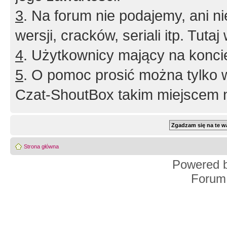
3
. Na forum nie podajemy, ani nie 
wersji, cracków, seriali itp. Tuta
4
. Użytkownicy mający na konci
5
. O pomoc prosić można tylko 
Czat-ShoutBox takim miejscem ni
Strona główna
Powered 
Forum