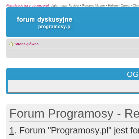
Aktualizacje na programosy.pl
:
Light Image Resizer
•
Rename Master
•
Helium
•
Opera
•
Chr
Strona główna
OG
Forum Programosy - Rej
1
. Forum "Programosy.pl" jest 