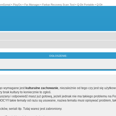
emSzmal
•
PlayOn
•
Far Manager
•
Farbar Recovery Scan Tool
•
Q-Dir Portable
•
Q-Dir
OGŁOSZENIE:
ego wymagane jest
kulturalne zachowanie
, niezależnie od tego czy jest się użytko
brak kultury to koniecznie to zgłoś.
poruszany i odpowiedź masz już gotową, jeżeli jednak nie ma takiego problemu na F
Y!! takie tematy od razu są usuwane, nazwa tematu musi opisywać problem, tak
acków, seriali itp. Tutaj warez jest zabroniony.