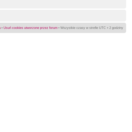
a
•
Usuń cookies utworzone przez forum
• Wszystkie czasy w strefie UTC + 2 godziny