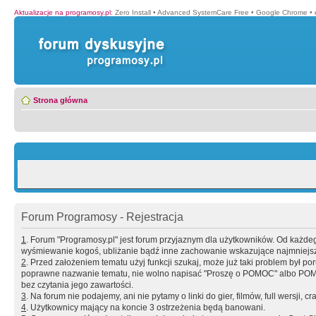
Aktualizacje na programosy.pl
:
Zero Install
•
Advanced SystemCare Free
•
Google Chrome
•
Strona główna
Forum Programosy - Rejestracja
1
. Forum "Programosy.pl" jest forum przyjaznym dla użytkowników. Od każd
wyśmiewanie kogoś, ubliżanie bądź inne zachowanie wskazujące najmniejszy 
2
. Przed założeniem tematu użyj funkcji szukaj, może już taki problem był 
poprawne nazwanie tematu, nie wolno napisać "Proszę o POMOC" albo POMOC
bez czytania jego zawartości.
3
. Na forum nie podajemy, ani nie pytamy o linki do gier, filmów, full wersji, cr
4
. Użytkownicy mający na koncie 3 ostrzeżenia będą banowani.