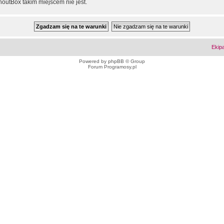
outBox takim miejscem nie jest.
Ekip
Powered by
phpBB
© Group
Forum Programosy.pl