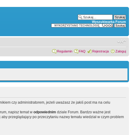
Wyszukiwarka Forum
Regulamin
FAQ
Rejestracja
Zaloguj
wnikiem czy administratorem, jeżeli uważasz że jakiś post ma na celu
orum, napisz temat w
odpowiednim
dziale Forum. Bardzo ważne jest
 aby przeglądający po przeczytaniu nazwy tematu wiedział w czym problem