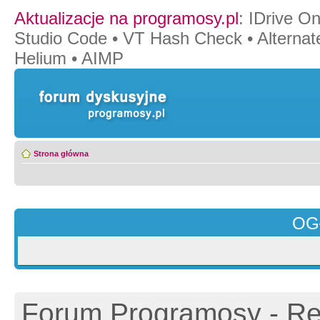
Aktualizacje na programosy.pl
:
IDrive O
Studio Code
•
VT Hash Check
•
Alternat
Helium
•
AIMP
Strona główna
OG
Forum Programosy - Rej