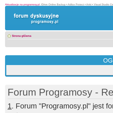
Aktualizacje na programosy.pl
:
IDrive Online Backup
•
Adlice Protect
•
Anki
•
Visual Studio C
Strona główna
OG
Forum Programosy - Rej
1
. Forum "Programosy.pl" jest 