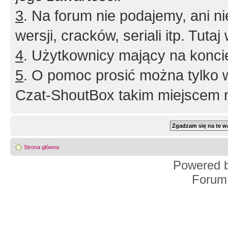
3
. Na forum nie podajemy, ani nie 
wersji, cracków, seriali itp. Tuta
4
. Użytkownicy mający na konci
5
. O pomoc prosić można tylko 
Czat-ShoutBox takim miejscem ni
Strona główna
Powered 
Forum