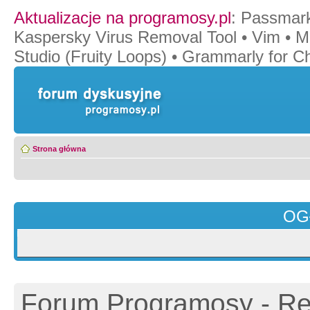
Aktualizacje na programosy.pl
:
Passmar
Kaspersky Virus Removal Tool
•
Vim
•
M
Studio (Fruity Loops)
•
Grammarly for C
Strona główna
OG
Forum Programosy - Rej