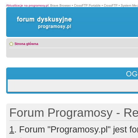
Aktualizacje na programosy.pl
:
Brave Browser
•
CrossFTP Portable
•
CrossFTP
•
System Mec
Strona główna
OG
Forum Programosy - Rej
1
. Forum "Programosy.pl" jest 