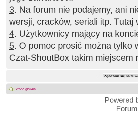
3
. Na forum nie podajemy, ani nie 
wersji, cracków, seriali itp. Tuta
4
. Użytkownicy mający na konci
5
. O pomoc prosić można tylko 
Czat-ShoutBox takim miejscem ni
Strona główna
Powered 
Forum