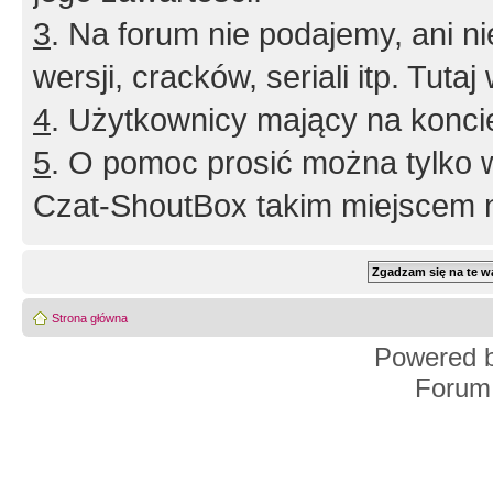
3
. Na forum nie podajemy, ani nie 
wersji, cracków, seriali itp. Tuta
4
. Użytkownicy mający na konci
5
. O pomoc prosić można tylko 
Czat-ShoutBox takim miejscem ni
Strona główna
Powered 
Forum