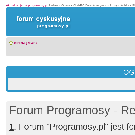
Aktualizacje na programosy.pl
:
Helium
•
Opera
•
ChrisPC Free Anonymous Proxy
•
Adblock P
Strona główna
OG
Forum Programosy - Rej
1
. Forum "Programosy.pl" jest 