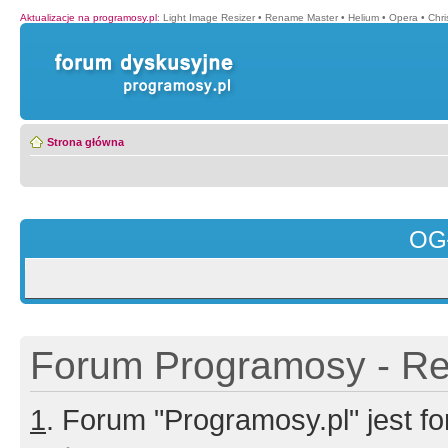
Aktualizacje na programosy.pl
:
Light Image Resizer
•
Rename Master
•
Helium
•
Opera
•
Chr
Strona główna
OG
Forum Programosy - Rej
1
. Forum "Programosy.pl" jest 