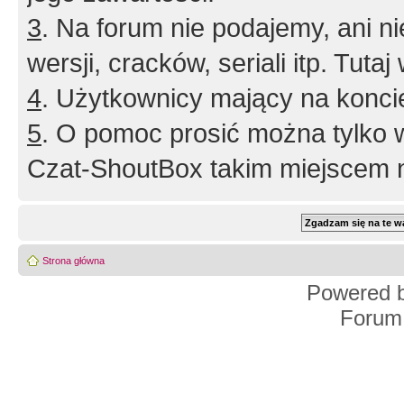
3
. Na forum nie podajemy, ani nie 
wersji, cracków, seriali itp. Tuta
4
. Użytkownicy mający na konci
5
. O pomoc prosić można tylko 
Czat-ShoutBox takim miejscem ni
Strona główna
Powered 
Forum