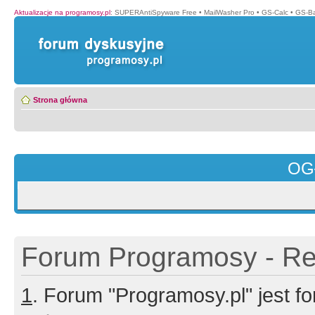
Aktualizacje na programosy.pl
:
SUPERAntiSpyware Free
•
MailWasher Pro
•
GS-Calc
•
GS-B
Strona główna
OG
Forum Programosy - Rej
1
. Forum "Programosy.pl" jest 