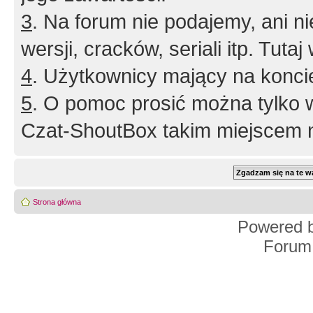
3
. Na forum nie podajemy, ani nie 
wersji, cracków, seriali itp. Tuta
4
. Użytkownicy mający na konci
5
. O pomoc prosić można tylko 
Czat-ShoutBox takim miejscem ni
Strona główna
Powered 
Forum