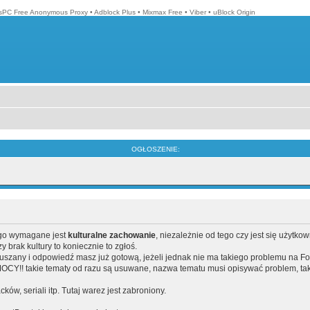
isPC Free Anonymous Proxy
•
Adblock Plus
•
Mixmax Free
•
Viber
•
uBlock Origin
OGŁOSZENIE:
ego wymagane jest
kulturalne zachowanie
, niezależnie od tego czy jest się użytko
brak kultury to koniecznie to zgłoś.
poruszany i odpowiedź masz już gotową, jeżeli jednak nie ma takiego problemu na F
Y!! takie tematy od razu są usuwane, nazwa tematu musi opisywać problem, tak
acków, seriali itp. Tutaj warez jest zabroniony.