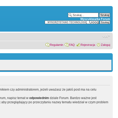
Wyszukiwarka Forum
Regulamin
FAQ
Rejestracja
Zaloguj
wnikiem czy administratorem, jeżeli uważasz że jakiś post ma na celu
orum, napisz temat w
odpowiednim
dziale Forum. Bardzo ważne jest
 aby przeglądający po przeczytaniu nazwy tematu wiedział w czym problem