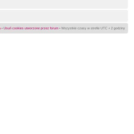
a
•
Usuń cookies utworzone przez forum
• Wszystkie czasy w strefie UTC + 2 godziny