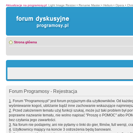
Aktualizacje na programosy.pl
:
Light Image Resizer
•
Rename Master
•
Helium
•
Opera
•
Chr
Strona główna
Forum Programosy - Rejestracja
1
. Forum "Programosy.pl" jest forum przyjaznym dla użytkowników. Od każd
wyśmiewanie kogoś, ubliżanie bądź inne zachowanie wskazujące najmniejszy 
2
. Przed założeniem tematu użyj funkcji szukaj, może już taki problem był 
poprawne nazwanie tematu, nie wolno napisać "Proszę o POMOC" albo POMOC
bez czytania jego zawartości.
3
. Na forum nie podajemy, ani nie pytamy o linki do gier, filmów, full wersji, cr
4
. Użytkownicy mający na koncie 3 ostrzeżenia będą banowani.