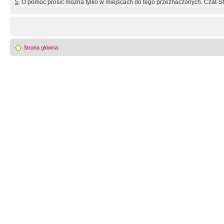
5
. O pomoc prosić można tylko w miejscach do tego przeznaczonych. Czat-Sh
Strona główna