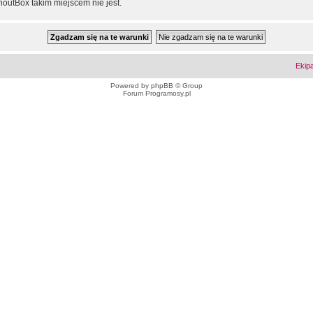
outBox takim miejscem nie jest.
Ekip
Powered by
phpBB
© Group
Forum Programosy.pl