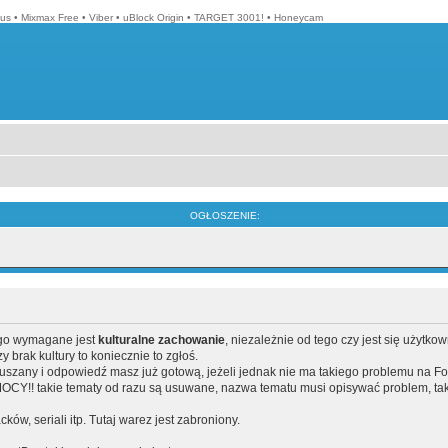
lus
•
Mixmax Free
•
Viber
•
uBlock Origin
•
TARGET 3001!
•
Honeycam
OGŁOSZENIE:
ego wymagane jest
kulturalne zachowanie
, niezależnie od tego czy jest się użytko
brak kultury to koniecznie to zgłoś.
poruszany i odpowiedź masz już gotową, jeżeli jednak nie ma takiego problemu na F
Y!! takie tematy od razu są usuwane, nazwa tematu musi opisywać problem, tak
acków, seriali itp. Tutaj warez jest zabroniony.