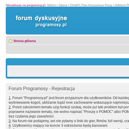
Aktualizacje na programosy.pl
:
Helium
•
Opera
•
ChrisPC Free Anonymous Proxy
•
Adblock P
Strona główna
Forum Programosy - Rejestracja
1
. Forum "Programosy.pl" jest forum przyjaznym dla użytkowników. Od każd
wyśmiewanie kogoś, ubliżanie bądź inne zachowanie wskazujące najmniejszy 
2
. Przed założeniem tematu użyj funkcji szukaj, może już taki problem był 
poprawne nazwanie tematu, nie wolno napisać "Proszę o POMOC" albo POMOC
bez czytania jego zawartości.
3
. Na forum nie podajemy, ani nie pytamy o linki do gier, filmów, full wersji, cr
4
. Użytkownicy mający na koncie 3 ostrzeżenia będą banowani.