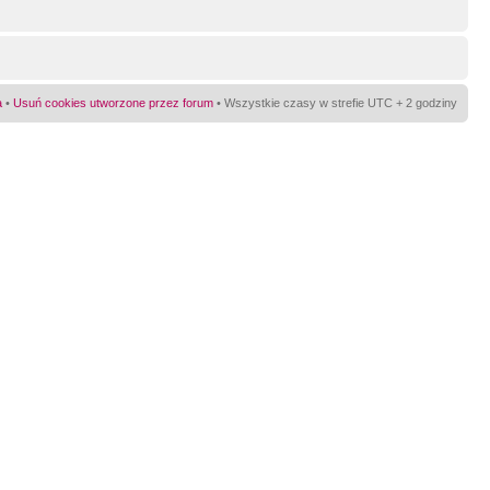
a
•
Usuń cookies utworzone przez forum
• Wszystkie czasy w strefie UTC + 2 godziny