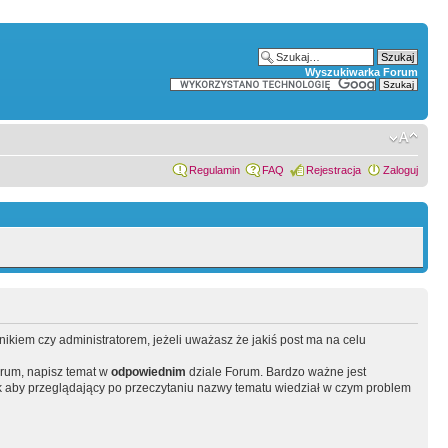
Wyszukiwarka Forum
Regulamin
FAQ
Rejestracja
Zaloguj
wnikiem czy administratorem, jeżeli uważasz że jakiś post ma na celu
orum, napisz temat w
odpowiednim
dziale Forum. Bardzo ważne jest
 aby przeglądający po przeczytaniu nazwy tematu wiedział w czym problem