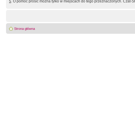
5
. O pomoc prosić można tylko w miejscach do tego przeznaczonych. Czat-Sh
Strona główna