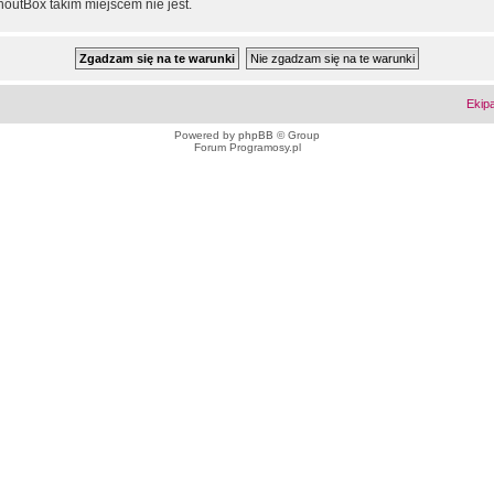
outBox takim miejscem nie jest.
Ekip
Powered by
phpBB
© Group
Forum Programosy.pl