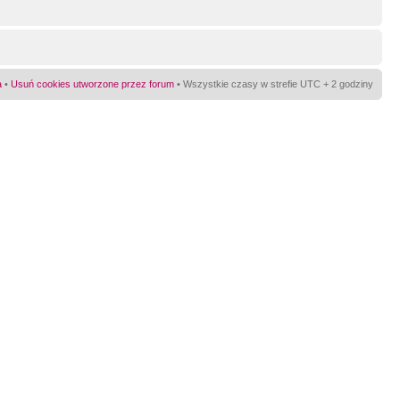
a
•
Usuń cookies utworzone przez forum
• Wszystkie czasy w strefie UTC + 2 godziny