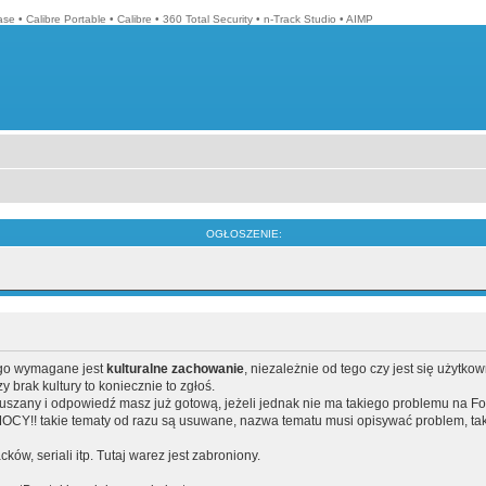
ase
•
Calibre Portable
•
Calibre
•
360 Total Security
•
n-Track Studio
•
AIMP
OGŁOSZENIE:
ego wymagane jest
kulturalne zachowanie
, niezależnie od tego czy jest się użytko
brak kultury to koniecznie to zgłoś.
poruszany i odpowiedź masz już gotową, jeżeli jednak nie ma takiego problemu na F
Y!! takie tematy od razu są usuwane, nazwa tematu musi opisywać problem, tak
acków, seriali itp. Tutaj warez jest zabroniony.