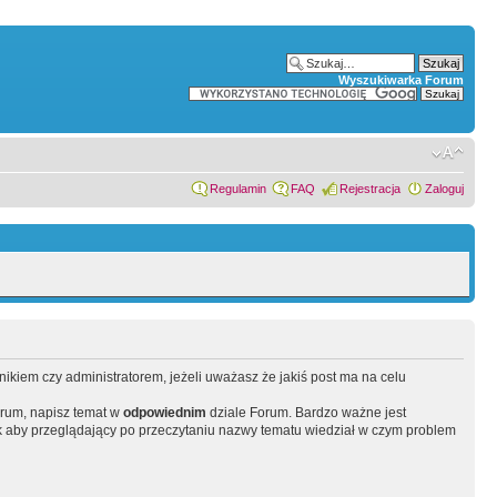
Wyszukiwarka Forum
Regulamin
FAQ
Rejestracja
Zaloguj
wnikiem czy administratorem, jeżeli uważasz że jakiś post ma na celu
orum, napisz temat w
odpowiednim
dziale Forum. Bardzo ważne jest
 aby przeglądający po przeczytaniu nazwy tematu wiedział w czym problem