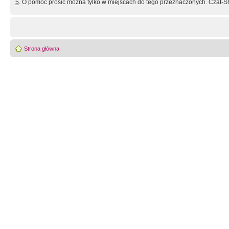
5
. O pomoc prosić można tylko w miejscach do tego przeznaczonych. Czat-Sh
Strona główna