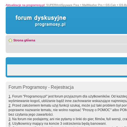
Aktualizacje na programosy.pl
:
SUPERAntiSpyware Free
•
MailWasher Pro
•
GS-Calc
•
GS-B
Strona główna
Forum Programosy - Rejestracja
1
. Forum "Programosy.pl" jest forum przyjaznym dla użytkowników. Od każd
wyśmiewanie kogoś, ubliżanie bądź inne zachowanie wskazujące najmniejszy 
2
. Przed założeniem tematu użyj funkcji szukaj, może już taki problem był 
poprawne nazwanie tematu, nie wolno napisać "Proszę o POMOC" albo POMOC
bez czytania jego zawartości.
3
. Na forum nie podajemy, ani nie pytamy o linki do gier, filmów, full wersji, cr
4
. Użytkownicy mający na koncie 3 ostrzeżenia będą banowani.