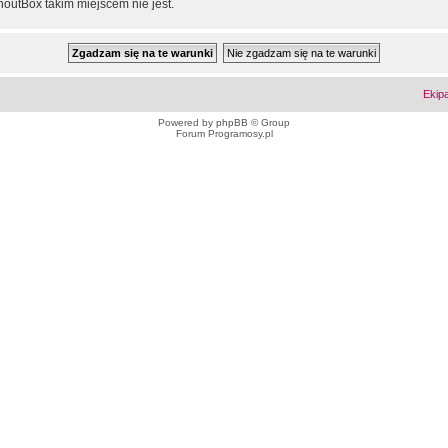
outBox takim miejscem nie jest.
Ekip
Powered by
phpBB
© Group
Forum Programosy.pl