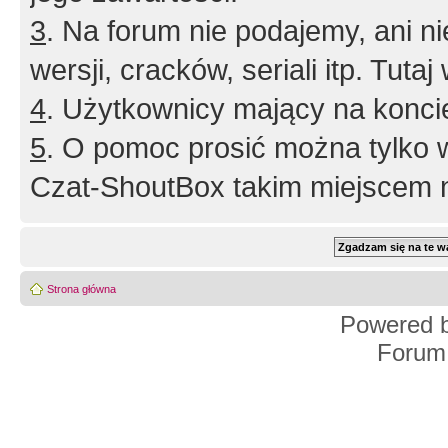
3
. Na forum nie podajemy, ani nie 
wersji, cracków, seriali itp. Tuta
4
. Użytkownicy mający na konci
5
. O pomoc prosić można tylko 
Czat-ShoutBox takim miejscem ni
Strona główna
Powered 
Forum