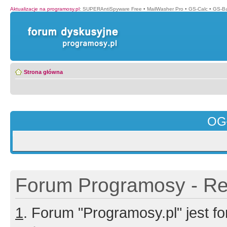
Aktualizacje na programosy.pl
:
SUPERAntiSpyware Free
•
MailWasher Pro
•
GS-Calc
•
GS-B
Strona główna
OG
Forum Programosy - Rej
1
. Forum "Programosy.pl" jest 