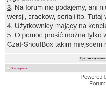
3
. Na forum nie podajemy, ani nie 
wersji, cracków, seriali itp. Tuta
4
. Użytkownicy mający na konci
5
. O pomoc prosić można tylko 
Czat-ShoutBox takim miejscem ni
Strona główna
Powered 
Forum