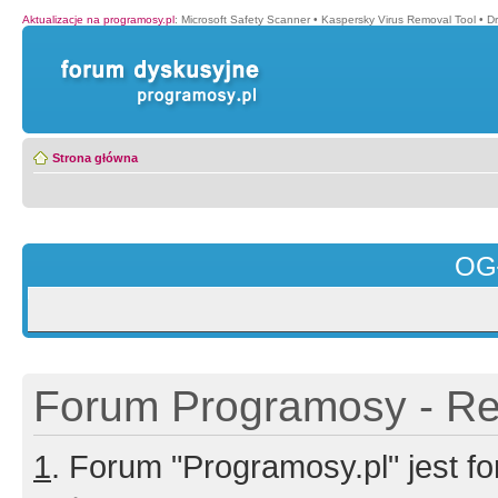
Aktualizacje na programosy.pl
:
Microsoft Safety Scanner
•
Kaspersky Virus Removal Tool
•
Dr
Strona główna
OG
Forum Programosy - Rej
1
. Forum "Programosy.pl" jest 