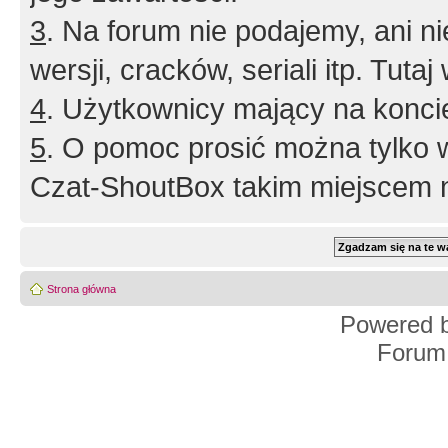
3
. Na forum nie podajemy, ani nie 
wersji, cracków, seriali itp. Tuta
4
. Użytkownicy mający na konci
5
. O pomoc prosić można tylko 
Czat-ShoutBox takim miejscem ni
Strona główna
Powered 
Forum