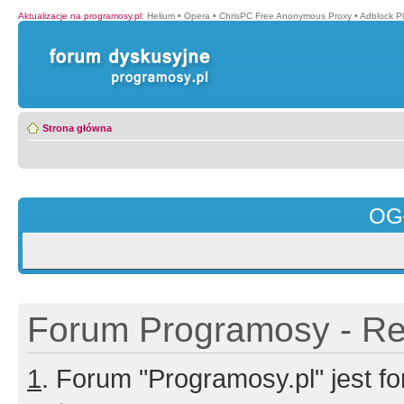
Aktualizacje na programosy.pl
:
Helium
•
Opera
•
ChrisPC Free Anonymous Proxy
•
Adblock P
Strona główna
OG
Forum Programosy - Rej
1
. Forum "Programosy.pl" jest 