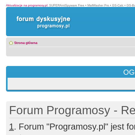
Aktualizacje na programosy.pl
:
SUPERAntiSpyware Free
•
MailWasher Pro
•
GS-Calc
•
GS-B
Strona główna
OG
Forum Programosy - Rej
1
. Forum "Programosy.pl" jest 