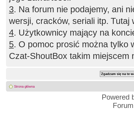
3
. Na forum nie podajemy, ani nie 
wersji, cracków, seriali itp. Tuta
4
. Użytkownicy mający na konci
5
. O pomoc prosić można tylko 
Czat-ShoutBox takim miejscem ni
Strona główna
Powered 
Forum