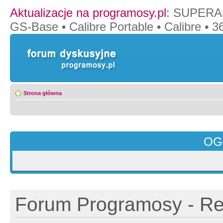
Aktualizacje na programosy.pl
:
SUPERAn
GS-Base
•
Calibre Portable
•
Calibre
•
36
Strona główna
OG
Forum Programosy - Rej