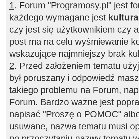
1
. Forum "Programosy.pl" jest 
każdego wymagane jest
kultur
czy jest się użytkownikiem czy a
post ma na celu wyśmiewanie ko
wskazujące najmniejszy brak kult
2
. Przed założeniem tematu użyj 
był poruszany i odpowiedź masz 
takiego problemu na Forum, nap
Forum. Bardzo ważne jest popra
napisać "Proszę o POMOC" albo
usuwane, nazwa tematu musi opi
po przeczytaniu nazwy tematu w