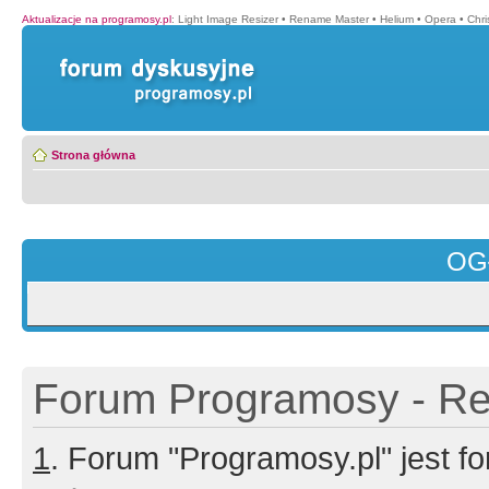
Aktualizacje na programosy.pl
:
Light Image Resizer
•
Rename Master
•
Helium
•
Opera
•
Chr
Strona główna
OG
Forum Programosy - Rej
1
. Forum "Programosy.pl" jest 