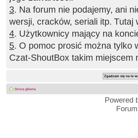
3
. Na forum nie podajemy, ani nie 
wersji, cracków, seriali itp. Tuta
4
. Użytkownicy mający na konci
5
. O pomoc prosić można tylko 
Czat-ShoutBox takim miejscem ni
Strona główna
Powered 
Forum