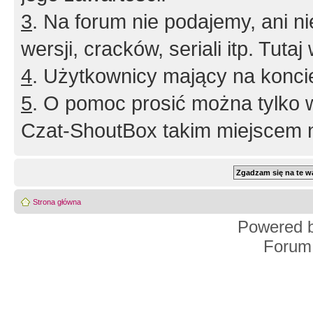
3
. Na forum nie podajemy, ani nie 
wersji, cracków, seriali itp. Tuta
4
. Użytkownicy mający na konci
5
. O pomoc prosić można tylko 
Czat-ShoutBox takim miejscem ni
Strona główna
Powered 
Forum