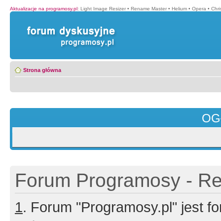
Aktualizacje na programosy.pl
:
Light Image Resizer
•
Rename Master
•
Helium
•
Opera
•
Chr
Strona główna
OG
Forum Programosy - Rej
1
. Forum "Programosy.pl" jest 