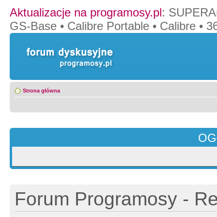
Aktualizacje na programosy.pl
:
SUPERAn
GS-Base
•
Calibre Portable
•
Calibre
•
36
Strona główna
OG
Forum Programosy - Rej