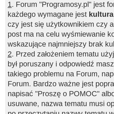
1
. Forum "Programosy.pl" jest 
każdego wymagane jest
kultur
czy jest się użytkownikiem czy a
post ma na celu wyśmiewanie ko
wskazujące najmniejszy brak kult
2
. Przed założeniem tematu użyj 
był poruszany i odpowiedź masz 
takiego problemu na Forum, nap
Forum. Bardzo ważne jest popra
napisać "Proszę o POMOC" albo
usuwane, nazwa tematu musi opi
po przeczytaniu nazwy tematu w