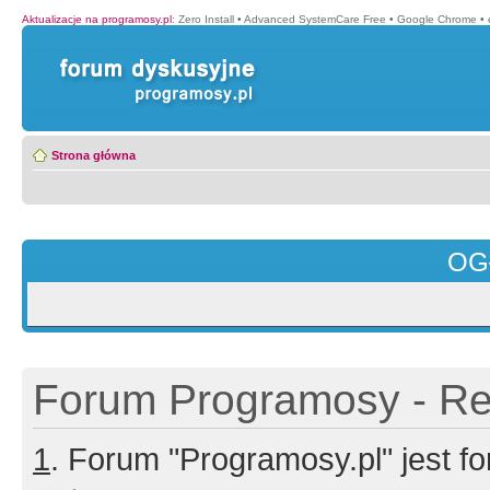
Aktualizacje na programosy.pl
:
Zero Install
•
Advanced SystemCare Free
•
Google Chrome
•
Strona główna
OG
Forum Programosy - Rej
1
. Forum "Programosy.pl" jest 