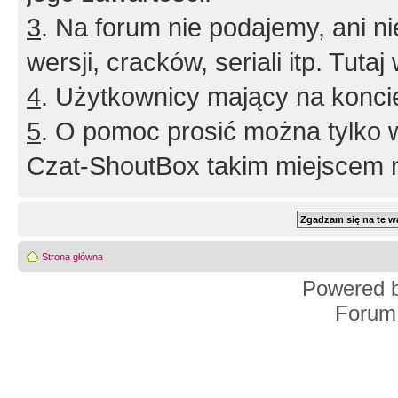
3
. Na forum nie podajemy, ani nie 
wersji, cracków, seriali itp. Tuta
4
. Użytkownicy mający na konci
5
. O pomoc prosić można tylko 
Czat-ShoutBox takim miejscem ni
Strona główna
Powered 
Forum