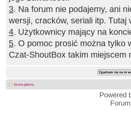
3
. Na forum nie podajemy, ani nie 
wersji, cracków, seriali itp. Tuta
4
. Użytkownicy mający na konci
5
. O pomoc prosić można tylko 
Czat-ShoutBox takim miejscem ni
Strona główna
Powered 
Forum