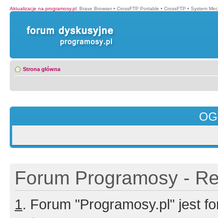
Aktualizacje na programosy.pl
:
Brave Browser
•
CrossFTP Portable
•
CrossFTP
•
System Mec
Strona główna
OG
Forum Programosy - Rej
1
. Forum "Programosy.pl" jest 