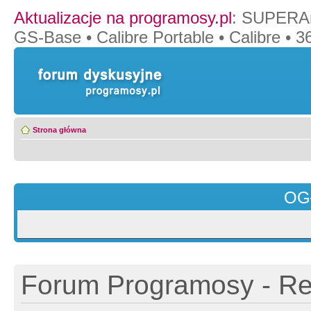
Aktualizacje na programosy.pl
:
SUPERAn
GS-Base
•
Calibre Portable
•
Calibre
•
36
Strona główna
OG
Forum Programosy - Rej