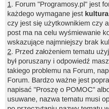
1
. Forum "Programosy.pl" jest 
każdego wymagane jest
kultur
czy jest się użytkownikiem czy a
post ma na celu wyśmiewanie ko
wskazujące najmniejszy brak kult
2
. Przed założeniem tematu użyj 
był poruszany i odpowiedź masz 
takiego problemu na Forum, nap
Forum. Bardzo ważne jest popra
napisać "Proszę o POMOC" albo
usuwane, nazwa tematu musi opi
po przeczytaniu nazwy tematu w