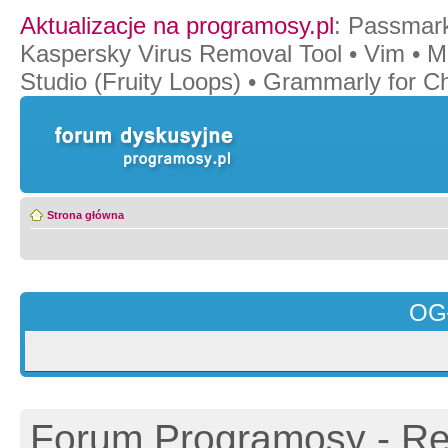
Aktualizacje na programosy.pl
:
Passmar
Kaspersky Virus Removal Tool
•
Vim
•
M
Studio (Fruity Loops)
•
Grammarly for C
Strona główna
OG
Forum Programosy - Rej