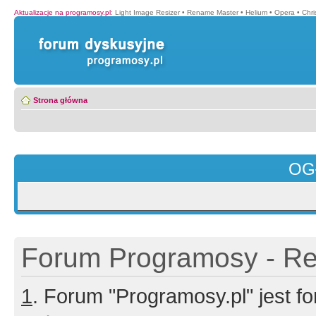
Aktualizacje na programosy.pl
:
Light Image Resizer
•
Rename Master
•
Helium
•
Opera
•
Chr
Strona główna
OG
Forum Programosy - Rej
1
. Forum "Programosy.pl" jest 