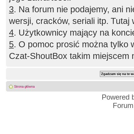
3
. Na forum nie podajemy, ani nie 
wersji, cracków, seriali itp. Tuta
4
. Użytkownicy mający na konci
5
. O pomoc prosić można tylko 
Czat-ShoutBox takim miejscem ni
Strona główna
Powered 
Forum