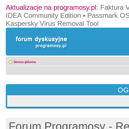
Aktualizacje na programosy.pl
:
Faktura 
IDEA Community Edition
•
Passmark O
Kaspersky Virus Removal Tool
Strona główna
OG
Forum Programosy - Rej