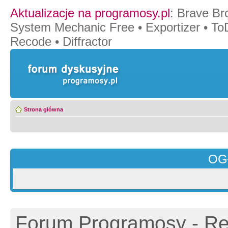
Aktualizacje na programosy.pl
:
Brave Br
System Mechanic Free
•
Exportizer
•
To
Recode
•
Diffractor
Strona główna
OG
Forum Programosy - Rej