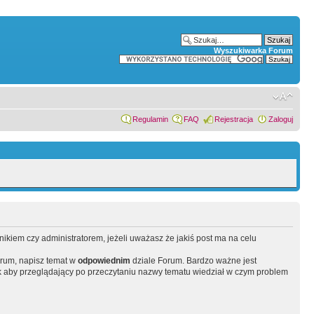
Wyszukiwarka Forum
Regulamin
FAQ
Rejestracja
Zaloguj
wnikiem czy administratorem, jeżeli uważasz że jakiś post ma na celu
orum, napisz temat w
odpowiednim
dziale Forum. Bardzo ważne jest
 aby przeglądający po przeczytaniu nazwy tematu wiedział w czym problem