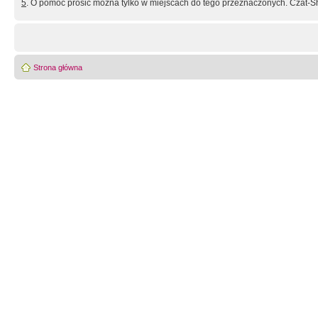
5
. O pomoc prosić można tylko w miejscach do tego przeznaczonych. Czat-Sh
Strona główna