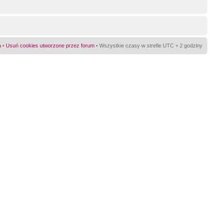
a
•
Usuń cookies utworzone przez forum
• Wszystkie czasy w strefie UTC + 2 godziny