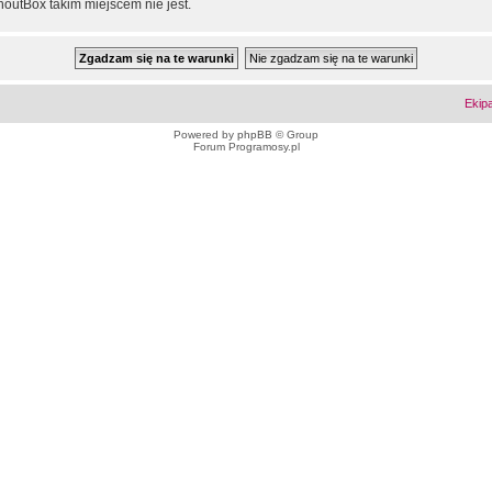
outBox takim miejscem nie jest.
Ekip
Powered by
phpBB
© Group
Forum Programosy.pl