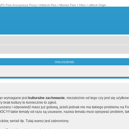
isPC Free Anonymous Proxy
•
Adblock Plus
•
Mixmax Free
•
Viber
•
uBlock Origin
OGŁOSZENIE:
ego wymagane jest
kulturalne zachowanie
, niezależnie od tego czy jest się użytko
brak kultury to koniecznie to zgłoś.
poruszany i odpowiedź masz już gotową, jeżeli jednak nie ma takiego problemu na F
Y!! takie tematy od razu są usuwane, nazwa tematu musi opisywać problem, tak
acków, seriali itp. Tutaj warez jest zabroniony.