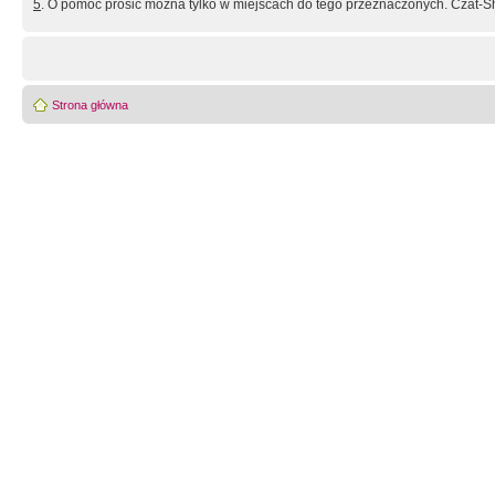
5
. O pomoc prosić można tylko w miejscach do tego przeznaczonych. Czat-Sh
Strona główna