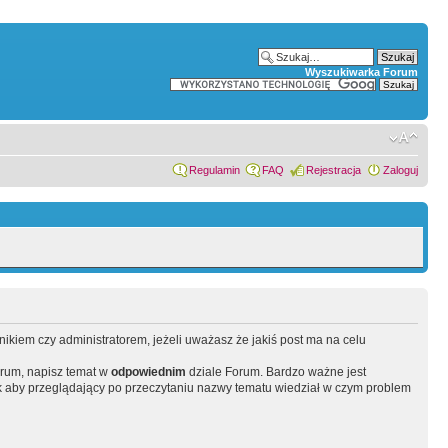
Wyszukiwarka Forum
Regulamin
FAQ
Rejestracja
Zaloguj
wnikiem czy administratorem, jeżeli uważasz że jakiś post ma na celu
orum, napisz temat w
odpowiednim
dziale Forum. Bardzo ważne jest
 aby przeglądający po przeczytaniu nazwy tematu wiedział w czym problem