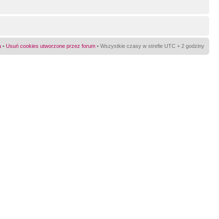
a
•
Usuń cookies utworzone przez forum
• Wszystkie czasy w strefie UTC + 2 godziny