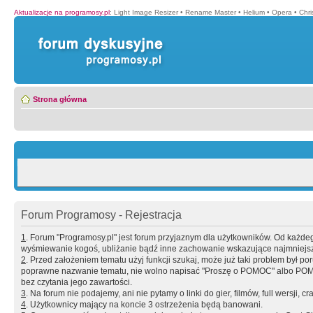
Aktualizacje na programosy.pl
:
Light Image Resizer
•
Rename Master
•
Helium
•
Opera
•
Chr
Strona główna
Forum Programosy - Rejestracja
1
. Forum "Programosy.pl" jest forum przyjaznym dla użytkowników. Od każd
wyśmiewanie kogoś, ubliżanie bądź inne zachowanie wskazujące najmniejszy 
2
. Przed założeniem tematu użyj funkcji szukaj, może już taki problem był 
poprawne nazwanie tematu, nie wolno napisać "Proszę o POMOC" albo POMOC
bez czytania jego zawartości.
3
. Na forum nie podajemy, ani nie pytamy o linki do gier, filmów, full wersji, cr
4
. Użytkownicy mający na koncie 3 ostrzeżenia będą banowani.