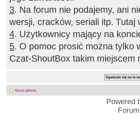
3
. Na forum nie podajemy, ani nie 
wersji, cracków, seriali itp. Tuta
4
. Użytkownicy mający na konci
5
. O pomoc prosić można tylko 
Czat-ShoutBox takim miejscem ni
Strona główna
Powered 
Forum