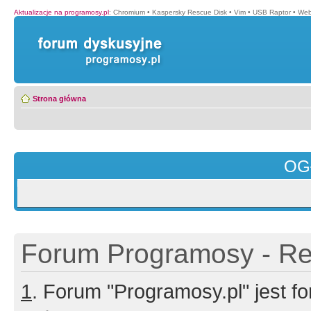
Aktualizacje na programosy.pl
:
Chromium
•
Kaspersky Rescue Disk
•
Vim
•
USB Raptor
•
Web
Strona główna
OG
Forum Programosy - Rej
1
. Forum "Programosy.pl" jest 