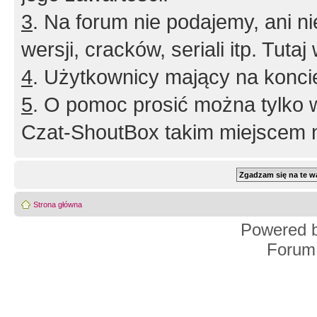
3
. Na forum nie podajemy, ani nie 
wersji, cracków, seriali itp. Tuta
4
. Użytkownicy mający na konci
5
. O pomoc prosić można tylko 
Czat-ShoutBox takim miejscem ni
Strona główna
Powered 
Forum