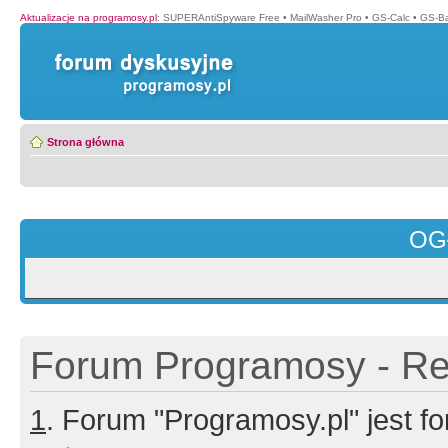
Aktualizacje na programosy.pl
:
SUPERAntiSpyware Free
•
MailWasher Pro
•
GS-Calc
•
GS-B
Strona główna
OG
Forum Programosy - Rej
1
. Forum "Programosy.pl" jest 