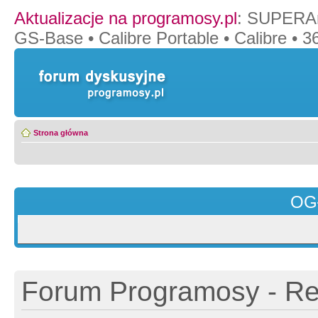
Aktualizacje na programosy.pl
:
SUPERAn
GS-Base
•
Calibre Portable
•
Calibre
•
36
Strona główna
OG
Forum Programosy - Rej