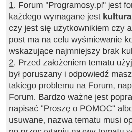
1
. Forum "Programosy.pl" jest 
każdego wymagane jest
kultur
czy jest się użytkownikiem czy a
post ma na celu wyśmiewanie ko
wskazujące najmniejszy brak kult
2
. Przed założeniem tematu użyj 
był poruszany i odpowiedź masz 
takiego problemu na Forum, nap
Forum. Bardzo ważne jest popra
napisać "Proszę o POMOC" albo
usuwane, nazwa tematu musi opi
po przeczytaniu nazwy tematu w