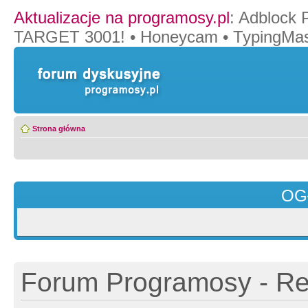
Aktualizacje na programosy.pl
:
Adblock 
TARGET 3001!
•
Honeycam
•
TypingMas
Strona główna
OG
Forum Programosy - Rej