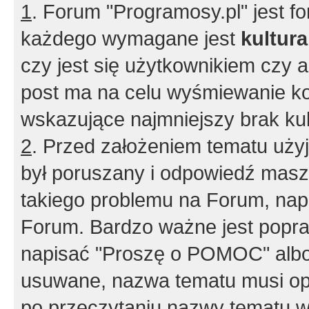
1
. Forum "Programosy.pl" jest 
każdego wymagane jest
kultur
czy jest się użytkownikiem czy a
post ma na celu wyśmiewanie ko
wskazujące najmniejszy brak kult
2
. Przed założeniem tematu użyj 
był poruszany i odpowiedź masz 
takiego problemu na Forum, nap
Forum. Bardzo ważne jest popra
napisać "Proszę o POMOC" albo
usuwane, nazwa tematu musi opi
po przeczytaniu nazwy tematu w