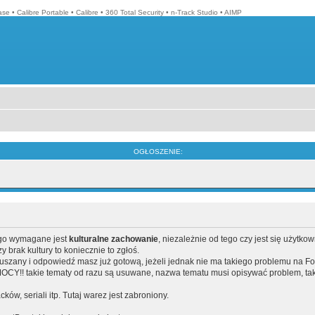
ase
•
Calibre Portable
•
Calibre
•
360 Total Security
•
n-Track Studio
•
AIMP
OGŁOSZENIE:
ego wymagane jest
kulturalne zachowanie
, niezależnie od tego czy jest się użytko
brak kultury to koniecznie to zgłoś.
poruszany i odpowiedź masz już gotową, jeżeli jednak nie ma takiego problemu na F
Y!! takie tematy od razu są usuwane, nazwa tematu musi opisywać problem, tak
acków, seriali itp. Tutaj warez jest zabroniony.