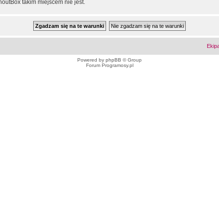
outBox takim miejscem nie jest.
Ekip
Powered by
phpBB
© Group
Forum Programosy.pl