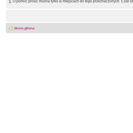
5
. O pomoc prosić można tylko w miejscach do tego przeznaczonych. Czat-Sh
Strona główna