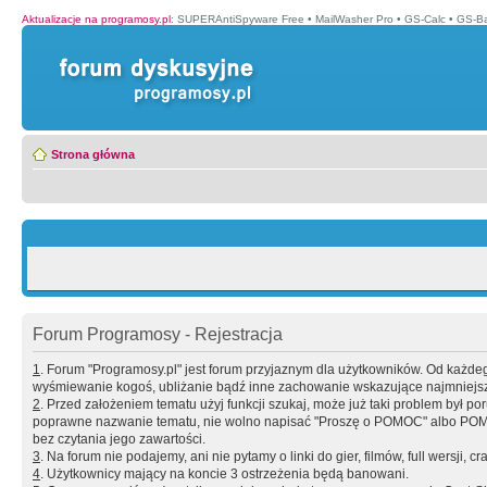
Aktualizacje na programosy.pl
:
SUPERAntiSpyware Free
•
MailWasher Pro
•
GS-Calc
•
GS-B
Strona główna
Forum Programosy - Rejestracja
1
. Forum "Programosy.pl" jest forum przyjaznym dla użytkowników. Od każd
wyśmiewanie kogoś, ubliżanie bądź inne zachowanie wskazujące najmniejszy 
2
. Przed założeniem tematu użyj funkcji szukaj, może już taki problem był 
poprawne nazwanie tematu, nie wolno napisać "Proszę o POMOC" albo POMOC
bez czytania jego zawartości.
3
. Na forum nie podajemy, ani nie pytamy o linki do gier, filmów, full wersji, cr
4
. Użytkownicy mający na koncie 3 ostrzeżenia będą banowani.