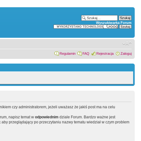
Wyszukiwarka Forum
Regulamin
FAQ
Rejestracja
Zaloguj
wnikiem czy administratorem, jeżeli uważasz że jakiś post ma na celu
orum, napisz temat w
odpowiednim
dziale Forum. Bardzo ważne jest
 aby przeglądający po przeczytaniu nazwy tematu wiedział w czym problem