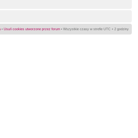
a
•
Usuń cookies utworzone przez forum
• Wszystkie czasy w strefie UTC + 2 godziny