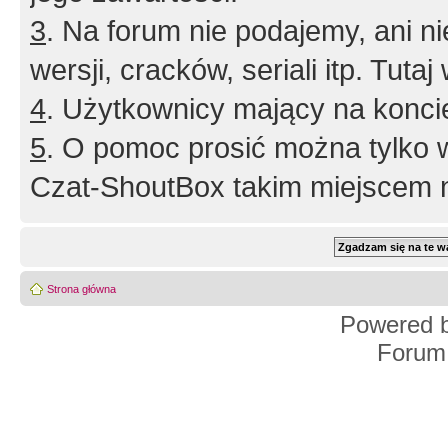
3
. Na forum nie podajemy, ani nie 
wersji, cracków, seriali itp. Tuta
4
. Użytkownicy mający na konci
5
. O pomoc prosić można tylko 
Czat-ShoutBox takim miejscem ni
Strona główna
Powered 
Forum