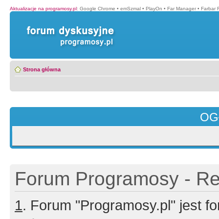
Aktualizacje na programosy.pl
:
Google Chrome
•
emSzmal
•
PlayOn
•
Far Manager
•
Farbar 
Strona główna
OG
Forum Programosy - Rej
1
. Forum "Programosy.pl" jest 