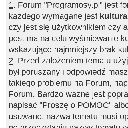
1
. Forum "Programosy.pl" jest 
każdego wymagane jest
kultur
czy jest się użytkownikiem czy a
post ma na celu wyśmiewanie ko
wskazujące najmniejszy brak kult
2
. Przed założeniem tematu użyj 
był poruszany i odpowiedź masz 
takiego problemu na Forum, nap
Forum. Bardzo ważne jest popra
napisać "Proszę o POMOC" albo
usuwane, nazwa tematu musi opi
po przeczytaniu nazwy tematu w