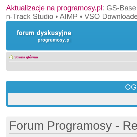
Aktualizacje na programosy.pl
:
GS-Base
n-Track Studio
•
AIMP
•
VSO Downloade
Strona główna
OG
Forum Programosy - Rej