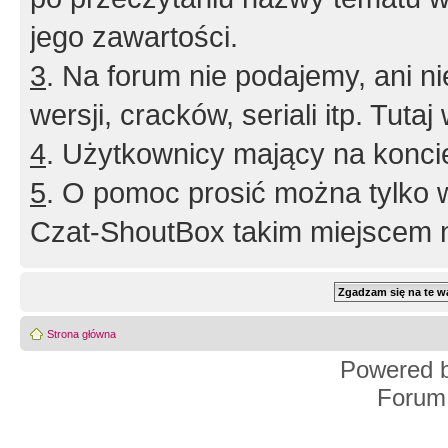
jego zawartości.
3
. Na forum nie podajemy, ani nie 
wersji, cracków, seriali itp. Tuta
4
. Użytkownicy mający na konci
5
. O pomoc prosić można tylko 
Czat-ShoutBox takim miejscem ni
Strona główna
Powered 
Forum