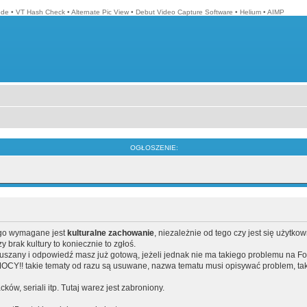
ode
•
VT Hash Check
•
Alternate Pic View
•
Debut Video Capture Software
•
Helium
•
AIMP
OGŁOSZENIE:
ego wymagane jest
kulturalne zachowanie
, niezależnie od tego czy jest się użytko
brak kultury to koniecznie to zgłoś.
poruszany i odpowiedź masz już gotową, jeżeli jednak nie ma takiego problemu na F
Y!! takie tematy od razu są usuwane, nazwa tematu musi opisywać problem, tak
acków, seriali itp. Tutaj warez jest zabroniony.