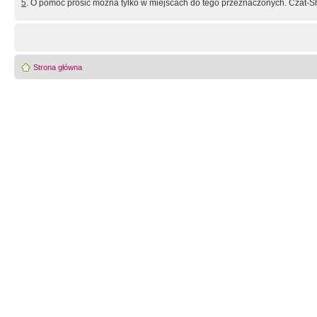
5
. O pomoc prosić można tylko w miejscach do tego przeznaczonych. Czat-Sh
Strona główna