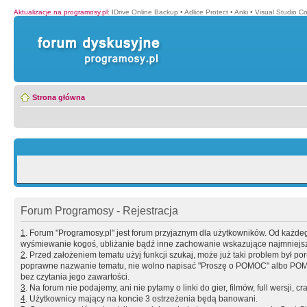
Aktualizacje na programosy.pl
:
IDrive Online Backup
•
Adlice Protect
•
Anki
•
Visual Studio C
Strona główna
Forum Programosy - Rejestracja
1
. Forum "Programosy.pl" jest forum przyjaznym dla użytkowników. Od każd
wyśmiewanie kogoś, ubliżanie bądź inne zachowanie wskazujące najmniejszy 
2
. Przed założeniem tematu użyj funkcji szukaj, może już taki problem był 
poprawne nazwanie tematu, nie wolno napisać "Proszę o POMOC" albo POMOC
bez czytania jego zawartości.
3
. Na forum nie podajemy, ani nie pytamy o linki do gier, filmów, full wersji, cr
4
. Użytkownicy mający na koncie 3 ostrzeżenia będą banowani.