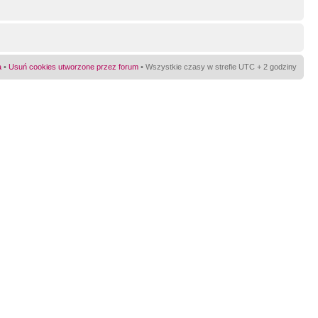
a
•
Usuń cookies utworzone przez forum
• Wszystkie czasy w strefie UTC + 2 godziny