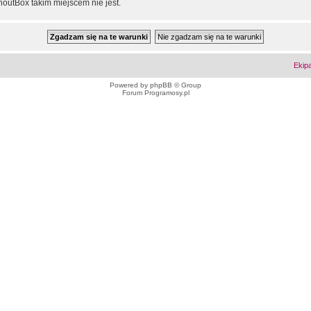
outBox takim miejscem nie jest.
Ekip
Powered by
phpBB
© Group
Forum Programosy.pl