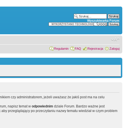
Wyszukiwarka Forum
Regulamin
FAQ
Rejestracja
Zaloguj
wnikiem czy administratorem, jeżeli uważasz że jakiś post ma na celu
orum, napisz temat w
odpowiednim
dziale Forum. Bardzo ważne jest
 aby przeglądający po przeczytaniu nazwy tematu wiedział w czym problem