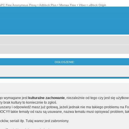
isPC Free Anonymous Proxy
•
Adblock Plus
•
Mixmax Free
•
Viber
•
uBlock Origin
OGŁOSZENIE:
ego wymagane jest
kulturalne zachowanie
, niezależnie od tego czy jest się użytko
brak kultury to koniecznie to zgłoś.
poruszany i odpowiedź masz już gotową, jeżeli jednak nie ma takiego problemu na F
Y!! takie tematy od razu są usuwane, nazwa tematu musi opisywać problem, tak
acków, seriali itp. Tutaj warez jest zabroniony.