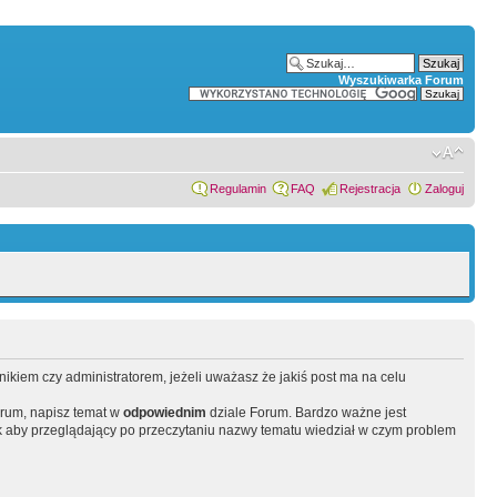
Wyszukiwarka Forum
Regulamin
FAQ
Rejestracja
Zaloguj
wnikiem czy administratorem, jeżeli uważasz że jakiś post ma na celu
orum, napisz temat w
odpowiednim
dziale Forum. Bardzo ważne jest
 aby przeglądający po przeczytaniu nazwy tematu wiedział w czym problem