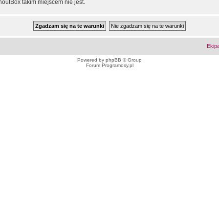
outBox takim miejscem nie jest.
Ekip
Powered by
phpBB
© Group
Forum Programosy.pl