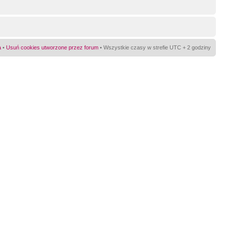
a
•
Usuń cookies utworzone przez forum
• Wszystkie czasy w strefie UTC + 2 godziny