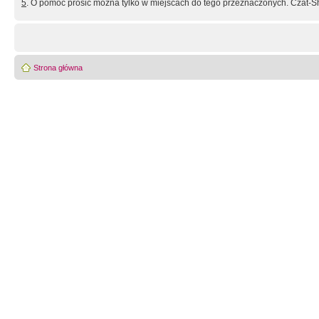
5
. O pomoc prosić można tylko w miejscach do tego przeznaczonych. Czat-Sh
Strona główna