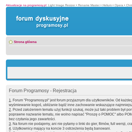
Aktualizacje na programosy.pl
:
Light Image Resizer
•
Rename Master
•
Helium
•
Opera
•
Chr
Strona główna
Forum Programosy - Rejestracja
1
. Forum "Programosy.pl" jest forum przyjaznym dla użytkowników. Od każd
wyśmiewanie kogoś, ubliżanie bądź inne zachowanie wskazujące najmniejszy 
2
. Przed założeniem tematu użyj funkcji szukaj, może już taki problem był 
poprawne nazwanie tematu, nie wolno napisać "Proszę o POMOC" albo POMOC
bez czytania jego zawartości.
3
. Na forum nie podajemy, ani nie pytamy o linki do gier, filmów, full wersji, cr
4
. Użytkownicy mający na koncie 3 ostrzeżenia będą banowani.