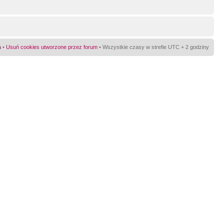
a
•
Usuń cookies utworzone przez forum
• Wszystkie czasy w strefie UTC + 2 godziny