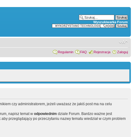
Wyszukiwarka Forum
Regulamin
FAQ
Rejestracja
Zaloguj
wnikiem czy administratorem, jeżeli uważasz że jakiś post ma na celu
orum, napisz temat w
odpowiednim
dziale Forum. Bardzo ważne jest
 aby przeglądający po przeczytaniu nazwy tematu wiedział w czym problem