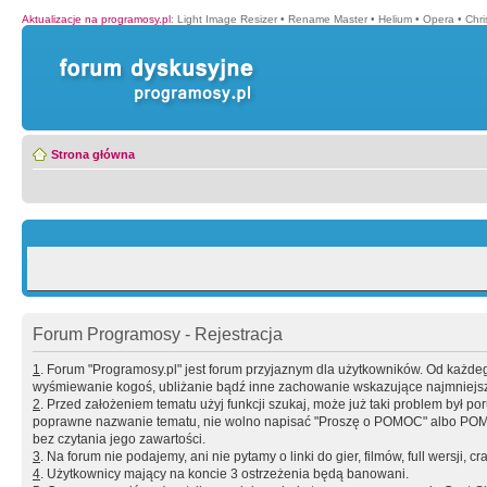
Aktualizacje na programosy.pl
:
Light Image Resizer
•
Rename Master
•
Helium
•
Opera
•
Chr
Strona główna
Forum Programosy - Rejestracja
1
. Forum "Programosy.pl" jest forum przyjaznym dla użytkowników. Od każd
wyśmiewanie kogoś, ubliżanie bądź inne zachowanie wskazujące najmniejszy 
2
. Przed założeniem tematu użyj funkcji szukaj, może już taki problem był 
poprawne nazwanie tematu, nie wolno napisać "Proszę o POMOC" albo POMOC
bez czytania jego zawartości.
3
. Na forum nie podajemy, ani nie pytamy o linki do gier, filmów, full wersji, cr
4
. Użytkownicy mający na koncie 3 ostrzeżenia będą banowani.