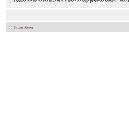
5
. O pomoc prosić można tylko w miejscach do tego przeznaczonych. Czat-Sh
Strona główna