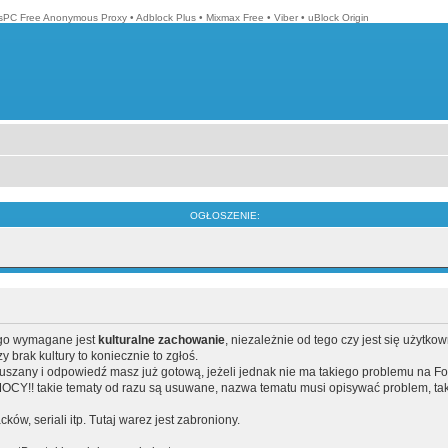
isPC Free Anonymous Proxy
•
Adblock Plus
•
Mixmax Free
•
Viber
•
uBlock Origin
OGŁOSZENIE:
ego wymagane jest
kulturalne zachowanie
, niezależnie od tego czy jest się użytko
brak kultury to koniecznie to zgłoś.
poruszany i odpowiedź masz już gotową, jeżeli jednak nie ma takiego problemu na F
Y!! takie tematy od razu są usuwane, nazwa tematu musi opisywać problem, tak
acków, seriali itp. Tutaj warez jest zabroniony.