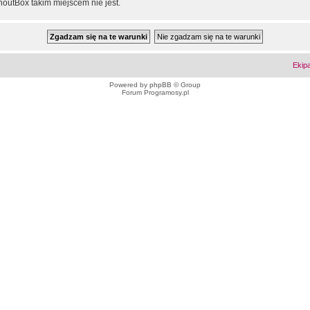
outBox takim miejscem nie jest.
Ekip
Powered by
phpBB
© Group
Forum Programosy.pl