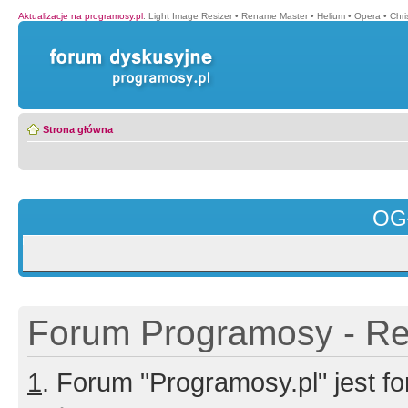
Aktualizacje na programosy.pl
:
Light Image Resizer
•
Rename Master
•
Helium
•
Opera
•
Chr
Strona główna
OG
Forum Programosy - Rej
1
. Forum "Programosy.pl" jest 