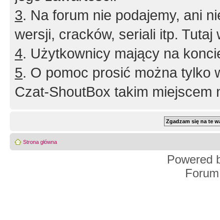
3
. Na forum nie podajemy, ani nie 
wersji, cracków, seriali itp. Tuta
4
. Użytkownicy mający na konci
5
. O pomoc prosić można tylko 
Czat-ShoutBox takim miejscem ni
Strona główna
Powered 
Forum