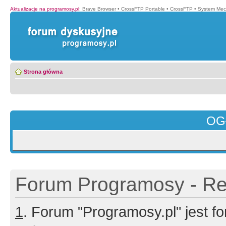
Aktualizacje na programosy.pl
:
Brave Browser
•
CrossFTP Portable
•
CrossFTP
•
System Mec
Strona główna
OG
Forum Programosy - Rej
1
. Forum "Programosy.pl" jest 