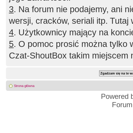
3
. Na forum nie podajemy, ani nie 
wersji, cracków, seriali itp. Tuta
4
. Użytkownicy mający na konci
5
. O pomoc prosić można tylko 
Czat-ShoutBox takim miejscem ni
Strona główna
Powered 
Forum