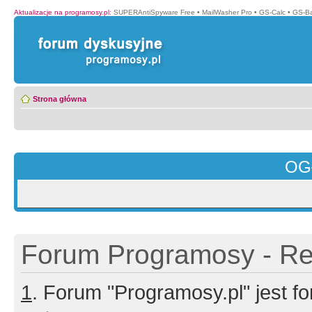
Aktualizacje na programosy.pl
:
SUPERAntiSpyware Free
•
MailWasher Pro
•
GS-Calc
•
GS-B
Strona główna
OG
Forum Programosy - Rej
1
. Forum "Programosy.pl" jest 