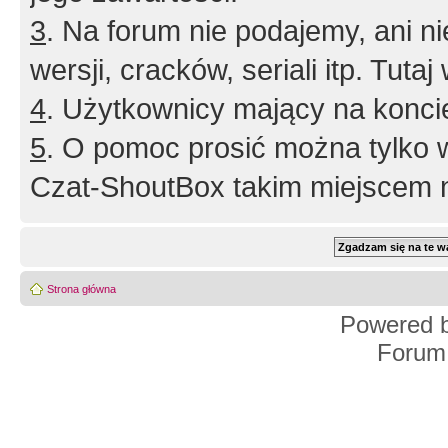
3
. Na forum nie podajemy, ani nie 
wersji, cracków, seriali itp. Tuta
4
. Użytkownicy mający na konci
5
. O pomoc prosić można tylko 
Czat-ShoutBox takim miejscem ni
Strona główna
Powered 
Forum