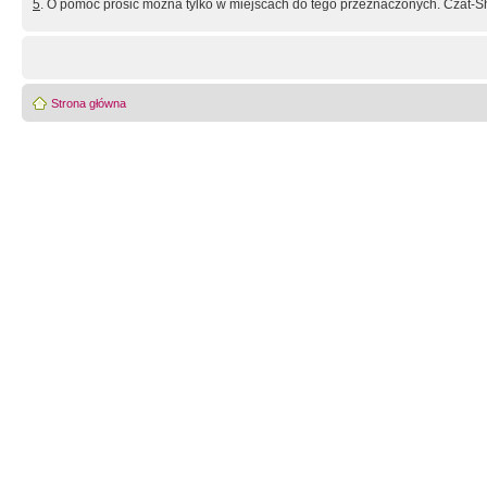
5
. O pomoc prosić można tylko w miejscach do tego przeznaczonych. Czat-Sh
Strona główna