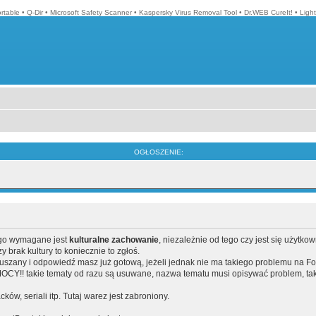
ortable
•
Q-Dir
•
Microsoft Safety Scanner
•
Kaspersky Virus Removal Tool
•
Dr.WEB CureIt!
•
Ligh
OGŁOSZENIE:
ego wymagane jest
kulturalne zachowanie
, niezależnie od tego czy jest się użytko
brak kultury to koniecznie to zgłoś.
poruszany i odpowiedź masz już gotową, jeżeli jednak nie ma takiego problemu na F
Y!! takie tematy od razu są usuwane, nazwa tematu musi opisywać problem, tak
acków, seriali itp. Tutaj warez jest zabroniony.