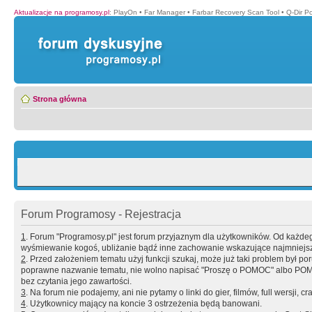
Aktualizacje na programosy.pl
:
PlayOn
•
Far Manager
•
Farbar Recovery Scan Tool
•
Q-Dir P
Strona główna
Forum Programosy - Rejestracja
1
. Forum "Programosy.pl" jest forum przyjaznym dla użytkowników. Od każd
wyśmiewanie kogoś, ubliżanie bądź inne zachowanie wskazujące najmniejszy 
2
. Przed założeniem tematu użyj funkcji szukaj, może już taki problem był 
poprawne nazwanie tematu, nie wolno napisać "Proszę o POMOC" albo POMOC
bez czytania jego zawartości.
3
. Na forum nie podajemy, ani nie pytamy o linki do gier, filmów, full wersji, cr
4
. Użytkownicy mający na koncie 3 ostrzeżenia będą banowani.