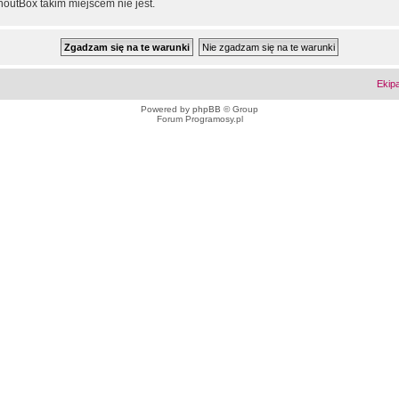
outBox takim miejscem nie jest.
Ekip
Powered by
phpBB
© Group
Forum Programosy.pl