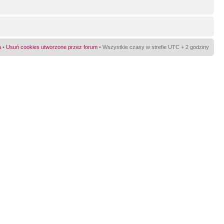
a
•
Usuń cookies utworzone przez forum
• Wszystkie czasy w strefie UTC + 2 godziny