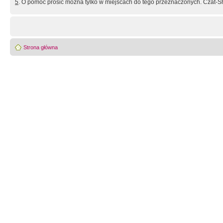
5
. O pomoc prosić można tylko w miejscach do tego przeznaczonych. Czat-Sh
Strona główna