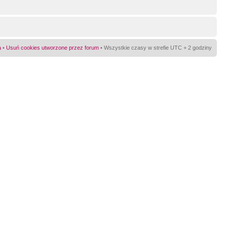
a
•
Usuń cookies utworzone przez forum
• Wszystkie czasy w strefie UTC + 2 godziny