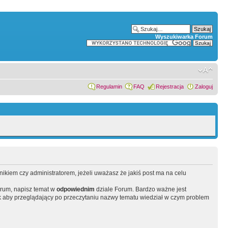
Wyszukiwarka Forum
Regulamin
FAQ
Rejestracja
Zaloguj
wnikiem czy administratorem, jeżeli uważasz że jakiś post ma na celu
orum, napisz temat w
odpowiednim
dziale Forum. Bardzo ważne jest
 aby przeglądający po przeczytaniu nazwy tematu wiedział w czym problem