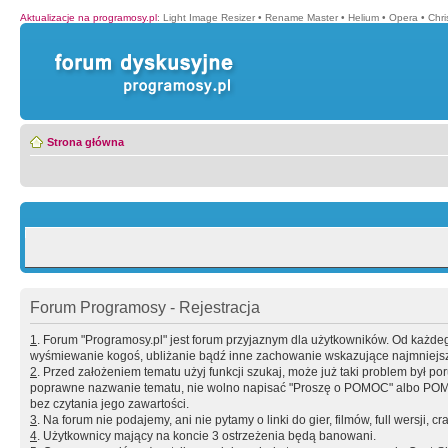
Aktualizacje na programosy.pl
:
Light Image Resizer
•
Rename Master
•
Helium
•
Opera
•
Chr
Strona główna
Forum Programosy - Rejestracja
1
. Forum "Programosy.pl" jest forum przyjaznym dla użytkowników. Od każd
wyśmiewanie kogoś, ubliżanie bądź inne zachowanie wskazujące najmniejszy 
2
. Przed założeniem tematu użyj funkcji szukaj, może już taki problem był 
poprawne nazwanie tematu, nie wolno napisać "Proszę o POMOC" albo POMOC
bez czytania jego zawartości.
3
. Na forum nie podajemy, ani nie pytamy o linki do gier, filmów, full wersji, cr
4
. Użytkownicy mający na koncie 3 ostrzeżenia będą banowani.