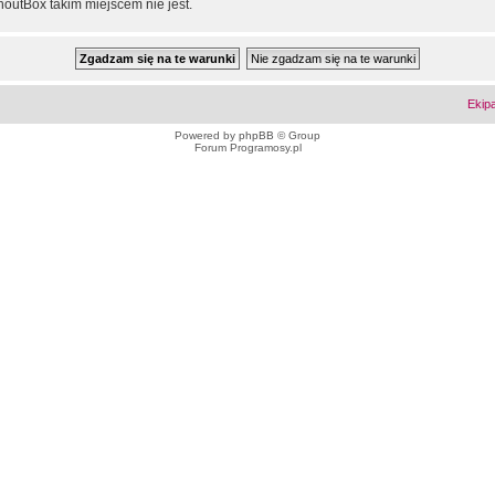
outBox takim miejscem nie jest.
Ekip
Powered by
phpBB
© Group
Forum Programosy.pl