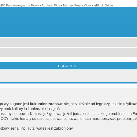
isPC Free Anonymous Proxy
•
Adblock Plus
•
Mixmax Free
•
Viber
•
uBlock Origin
OGŁOSZENIE:
ego wymagane jest
kulturalne zachowanie
, niezależnie od tego czy jest się użytko
brak kultury to koniecznie to zgłoś.
poruszany i odpowiedź masz już gotową, jeżeli jednak nie ma takiego problemu na F
Y!! takie tematy od razu są usuwane, nazwa tematu musi opisywać problem, tak
acków, seriali itp. Tutaj warez jest zabroniony.