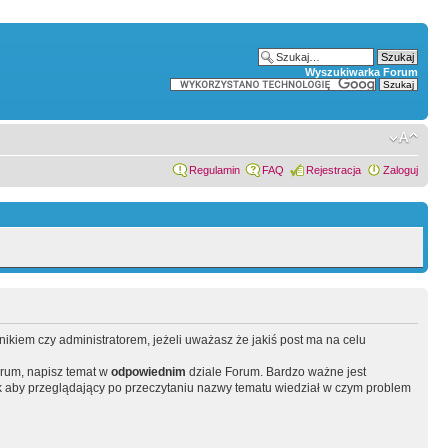
Wyszukiwarka Forum
Regulamin
FAQ
Rejestracja
Zaloguj
wnikiem czy administratorem, jeżeli uważasz że jakiś post ma na celu
orum, napisz temat w
odpowiednim
dziale Forum. Bardzo ważne jest
 aby przeglądający po przeczytaniu nazwy tematu wiedział w czym problem