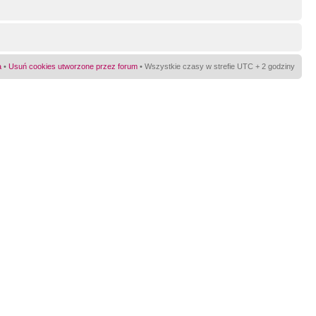
a
•
Usuń cookies utworzone przez forum
• Wszystkie czasy w strefie UTC + 2 godziny