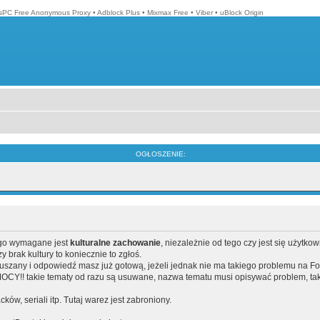
isPC Free Anonymous Proxy
•
Adblock Plus
•
Mixmax Free
•
Viber
•
uBlock Origin
OGŁOSZENIE:
ego wymagane jest
kulturalne zachowanie
, niezależnie od tego czy jest się użytko
brak kultury to koniecznie to zgłoś.
poruszany i odpowiedź masz już gotową, jeżeli jednak nie ma takiego problemu na F
Y!! takie tematy od razu są usuwane, nazwa tematu musi opisywać problem, tak
acków, seriali itp. Tutaj warez jest zabroniony.