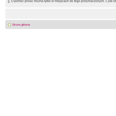
5
. O pomoc prosić można tylko w miejscach do tego przeznaczonych. Czat-Sh
Strona główna