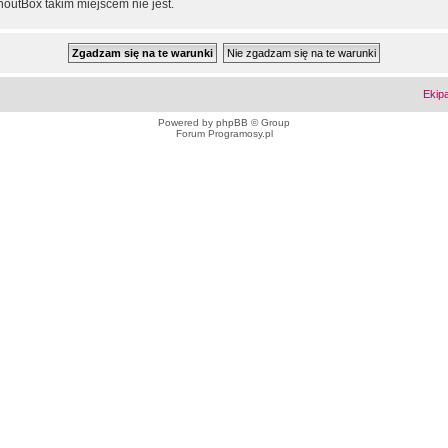
outBox takim miejscem nie jest.
Ekip
Powered by
phpBB
© Group
Forum Programosy.pl