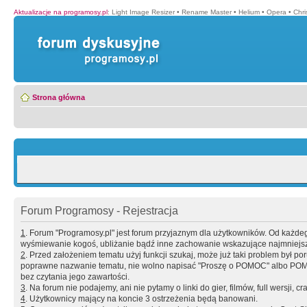
Aktualizacje na programosy.pl
:
Light Image Resizer
•
Rename Master
•
Helium
•
Opera
•
Chr
Strona główna
Forum Programosy - Rejestracja
1
. Forum "Programosy.pl" jest forum przyjaznym dla użytkowników. Od każd
wyśmiewanie kogoś, ubliżanie bądź inne zachowanie wskazujące najmniejszy 
2
. Przed założeniem tematu użyj funkcji szukaj, może już taki problem był 
poprawne nazwanie tematu, nie wolno napisać "Proszę o POMOC" albo POMOC
bez czytania jego zawartości.
3
. Na forum nie podajemy, ani nie pytamy o linki do gier, filmów, full wersji, cr
4
. Użytkownicy mający na koncie 3 ostrzeżenia będą banowani.