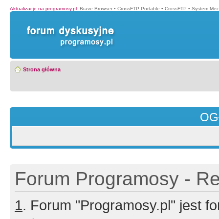
Aktualizacje na programosy.pl
:
Brave Browser
•
CrossFTP Portable
•
CrossFTP
•
System Mec
Strona główna
OG
Forum Programosy - Rej
1
. Forum "Programosy.pl" jest 