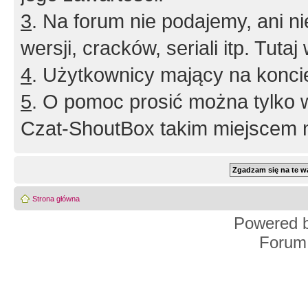
3
. Na forum nie podajemy, ani nie 
wersji, cracków, seriali itp. Tuta
4
. Użytkownicy mający na konci
5
. O pomoc prosić można tylko 
Czat-ShoutBox takim miejscem ni
Strona główna
Powered 
Forum